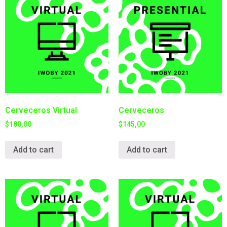
Cerveceros Virtual
Cerveceros
$
180,00
$
145,00
Add to cart
Add to cart