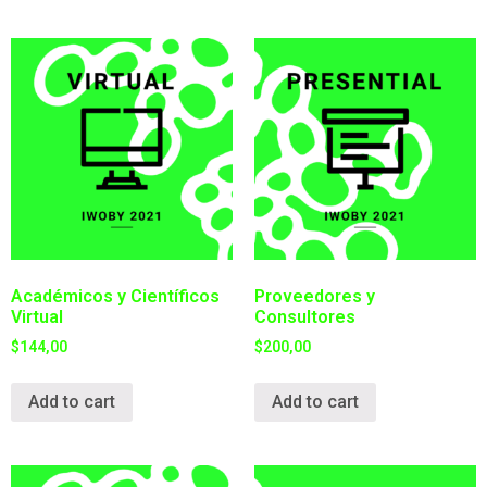
Académicos y Científicos
Proveedores y
Virtual
Consultores
$
144,00
$
200,00
Add to cart
Add to cart