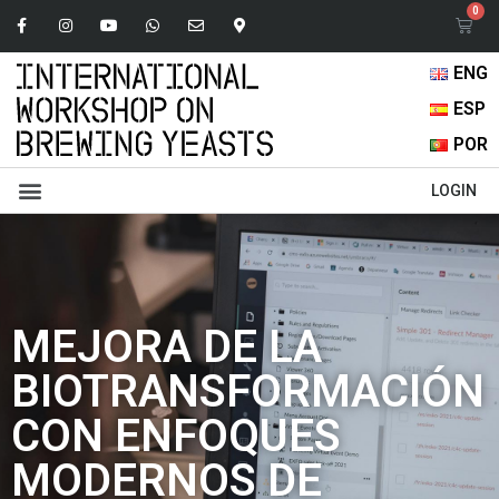
ENG
ESP
POR
Libro de Abstracts
Presentaciones Orales
LOGIN
MEJORA DE LA
BIOTRANSFORMACIÓN
CON ENFOQUES
MODERNOS DE