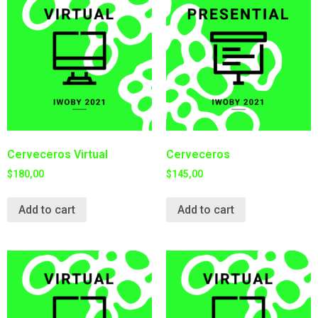
Cerveceros Virtual
Cerveceros
$
180,00
$
145,00
Add to cart
Add to cart