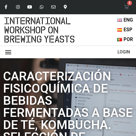
ENG
ESP
POR
Libro de Abstracts
Presentaciones Orales
LOGIN
CARACTERIZACIÓN
FISICOQUÍMICA DE
BEBIDAS
FERMENTADAS A BASE
DE TÉ, KOMBUCHA.