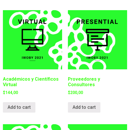
Académicos y Científicos
Proveedores y
Virtual
Consultores
$
144,00
$
200,00
Add to cart
Add to cart