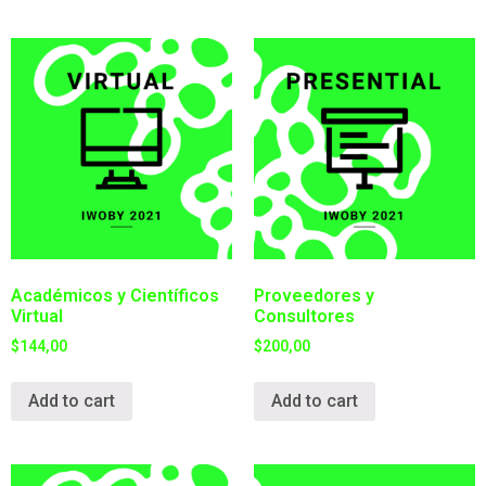
Académicos y Científicos
Proveedores y
Virtual
Consultores
$
144,00
$
200,00
Add to cart
Add to cart