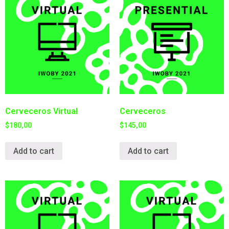
Cerveceros Virtual
Cerveceros
$
180,00
$
145,00
Add to cart
Add to cart