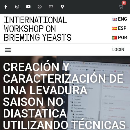
ENG
ESP
POR
Libro de Abstracts
Presentaciones Orales
LOGIN
CREACIÓN Y
CARACTERIZACIÓN DE
UNA LEVADURA
SAISON NO
DIASTATICA
UTILIZANDO TÉCNICAS